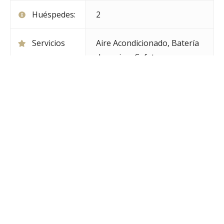
Huéspedes:
2
Servicios
Aire Acondicionado
,
Batería
de cocina
,
Cafetera y pava
eléctrica
,
Heladera bajo
mesada
,
Horno y anafes
eléctricos
,
Salamandra
,
Tv
,
Vajilla
,
Wi-Fi libre
Vista:
Amplia vista al mar con gran
terraza.
Tamaño:
42m²
Tipo de
Cama Queen o dos camas