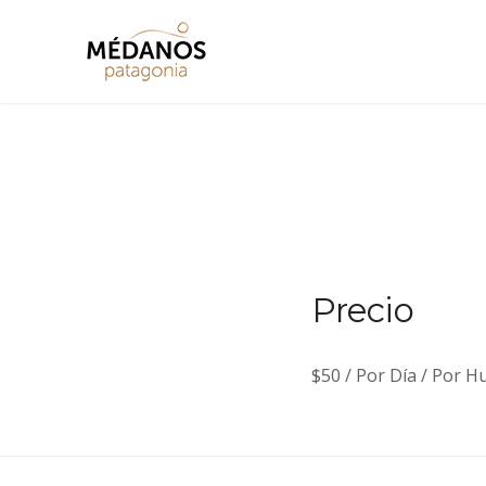
Skip
to
Médanos Patagonia
content
Precio
$
50
/ Por Día / Por 